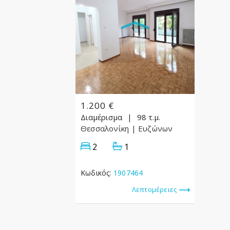
1.200 €
Διαμέρισμα
98 τ.μ.
Θεσσαλονίκη
| Ευζώνων
2
1
Κωδικός:
1907464
Λεπτομέρειες