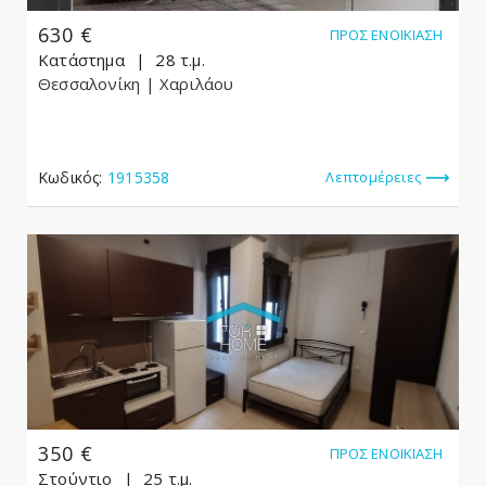
630 €
ΠΡΟΣ ΕΝΟΙΚΊΑΣΗ
Κατάστημα
28 τ.μ.
Θεσσαλονίκη
| Χαριλάου
Κωδικός:
1915358
Λεπτομέρειες
350 €
ΠΡΟΣ ΕΝΟΙΚΊΑΣΗ
Στούντιο
25 τ.μ.